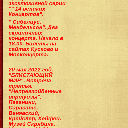
эксклюзивной серии
"" 14 великих
Концертов".
" Сибелиус.
Мендельсон". Два
скрипичных
концерта. Начало в
18.00. Билеты на
сайтах Кусково и
Москонцерта.
20 мая 2022 год.
"БЛИСТАЮЩИЙ
МИР". Встреча
третья.
"Непревзойденные
виртуозы".
Паганини,
Сарасате,
Венявский,
Крейслер, Хейфец.
Музей Скрябина.