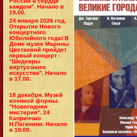
России в сердце
каждом". Начало в
19.00.
24 января 2026 год.
Открытие Нового
концертного
Юбилейного года! В
Доме музее Марины
Цветаевой пройдет
первый концерт -
"Шедевры
виртуозного
искусства". Начало
в 17.00.
18 декабря. Музей
военной формы.
"Новогодняя
мистерия". 24
Каприччио
Н.Паганини. Начало
в 19.00.