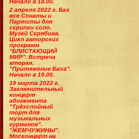
Начало в 18.00.
2 апреля 2022 г. Бах
все Сонаты и
Партиты для
скрипки соло.
Музей Скрябина.
Цикл авторских
программ
"БЛИСТАЮЩИЙ
МИР". Встреча
вторая.
"Притяжение Баха".
Начало в 19.00.
19 марта 2022 г.
Заключительный
концерт
абонемента
"Трёхслойный
торт для
музыкальных
гурманов".
"ЖЕМЧУЖИНЫ".
Москонцерт на