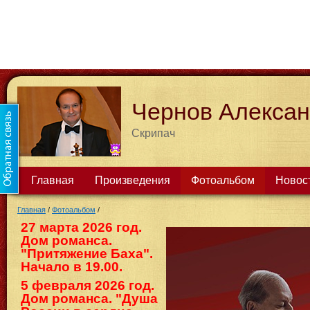
Чернов Алекса
Скрипач
Главная
Произведения
Фотоальбом
Новос
Главная
/
Фотоальбом
/
27 марта 2026 год.
Дом романса.
"Притяжение Баха".
Начало в 19.00.
5 февраля 2026 год.
Дом романса. "Душа