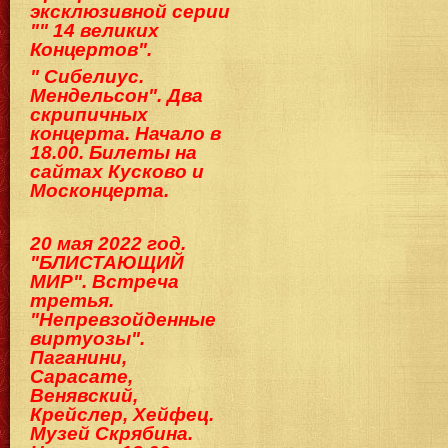
эксклюзивной серии
"" 14 великих
Концертов".
" Сибелиус.
Мендельсон". Два
скрипичных
концерта. Начало в
18.00. Билеты на
сайтах Кусково и
Москонцерта.
20 мая 2022 год.
"БЛИСТАЮЩИЙ
МИР". Встреча
третья.
"Непревзойденные
виртуозы".
Паганини,
Сарасате,
Венявский,
Крейслер, Хейфец.
Музей Скрябина.