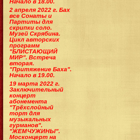
Начало в 18.00.
2 апреля 2022 г. Бах
все Сонаты и
Партиты для
скрипки соло.
Музей Скрябина.
Цикл авторских
программ
"БЛИСТАЮЩИЙ
МИР". Встреча
вторая.
"Притяжение Баха".
Начало в 19.00.
19 марта 2022 г.
Заключительный
концерт
абонемента
"Трёхслойный
торт для
музыкальных
гурманов".
"ЖЕМЧУЖИНЫ".
Москонцерт на