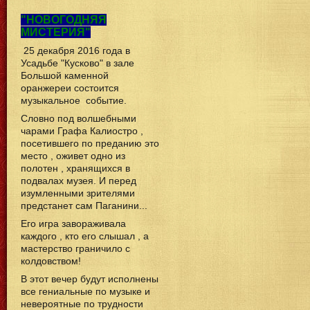
"НОВОГОДНЯЯ
МИСТЕРИЯ"
25 декабря 2016 года в
Усадьбе "Кусково" в зале
Большой каменной
оранжереи состоится
музыкальное событие.
Словно под волшебными
чарами Графа Калиостро ,
посетившего по преданию это
место , оживет одно из
полотен , хранящихся в
подвалах музея. И перед
изумленными зрителями
предстанет сам Паганини...
Его игра завораживала
каждого , кто его слышал , а
мастерство граничило с
колдовством!
В этот вечер будут исполнены
все гениальные по музыке и
невероятные по трудности