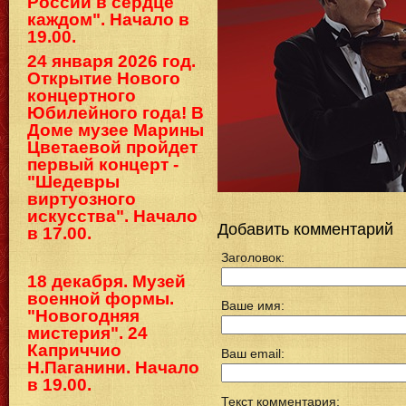
России в сердце
каждом". Начало в
19.00.
24 января 2026 год.
Открытие Нового
концертного
Юбилейного года! В
Доме музее Марины
Цветаевой пройдет
первый концерт -
"Шедевры
виртуозного
искусства". Начало
Добавить комментарий
в 17.00.
Заголовок:
18 декабря. Музей
военной формы.
Ваше имя:
"Новогодняя
мистерия". 24
Каприччио
Ваш email:
Н.Паганини. Начало
в 19.00.
Текст комментария: