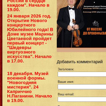
России в сердце
каждом". Начало в
19.00.
24 января 2026 год.
Открытие Нового
концертного
Юбилейного года! В
Доме музее Марины
Цветаевой пройдет
первый концерт -
"Шедевры
виртуозного
искусства". Начало
в 17.00.
Добавить комментарий
Заголовок:
18 декабря. Музей
военной формы.
Ваше имя:
"Новогодняя
мистерия". 24
Каприччио
Ваш email:
Н.Паганини. Начало
в 19.00.