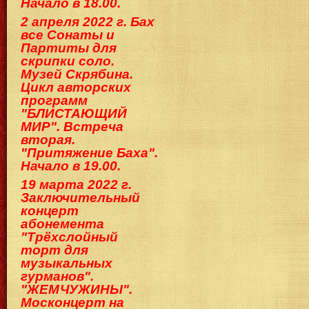
Начало в 18.00.
2 апреля 2022 г. Бах
все Сонаты и
Партиты для
скрипки соло.
Музей Скрябина.
Цикл авторских
программ
"БЛИСТАЮЩИЙ
МИР". Встреча
вторая.
"Притяжение Баха".
Начало в 19.00.
19 марта 2022 г.
Заключительный
концерт
абонемента
"Трёхслойный
торт для
музыкальных
гурманов".
"ЖЕМЧУЖИНЫ".
Москонцерт на