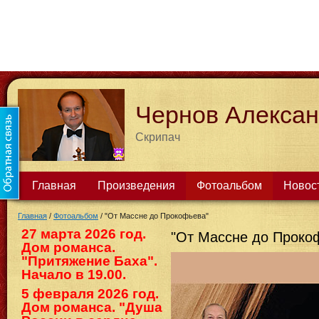
Чернов Алекса
Скрипач
Главная
Произведения
Фотоальбом
Новос
Главная
/
Фотоальбом
/
"От Массне до Прокофьева"
27 марта 2026 год.
"От Массне до Проко
Дом романса.
"Притяжение Баха".
Начало в 19.00.
5 февраля 2026 год.
Дом романса. "Душа