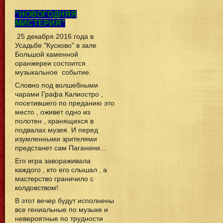
"НОВОГОДНЯЯ
МИСТЕРИЯ"
25 декабря 2016 года в
Усадьбе "Кусково" в зале
Большой каменной
оранжереи состоится
музыкальное событие.
Словно под волшебными
чарами Графа Калиостро ,
посетившего по преданию это
место , оживет одно из
полотен , хранящихся в
подвалах музея. И перед
изумленными зрителями
предстанет сам Паганини...
Его игра завораживала
каждого , кто его слышал , а
мастерство граничило с
колдовством!
В этот вечер будут исполнены
все гениальные по музыке и
невероятные по трудности