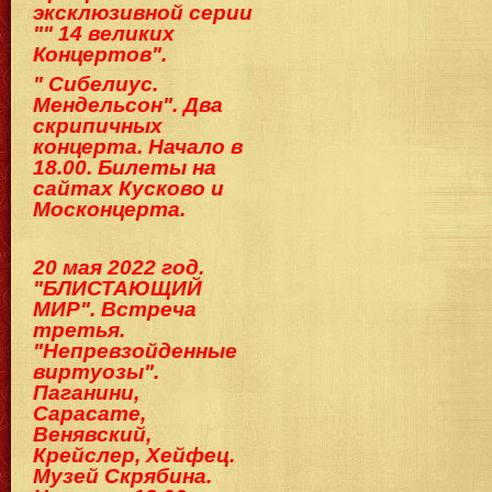
эксклюзивной серии
"" 14 великих
Концертов".
" Сибелиус.
Мендельсон". Два
скрипичных
концерта. Начало в
18.00. Билеты на
сайтах Кусково и
Москонцерта.
20 мая 2022 год.
"БЛИСТАЮЩИЙ
МИР". Встреча
третья.
"Непревзойденные
виртуозы".
Паганини,
Сарасате,
Венявский,
Крейслер, Хейфец.
Музей Скрябина.