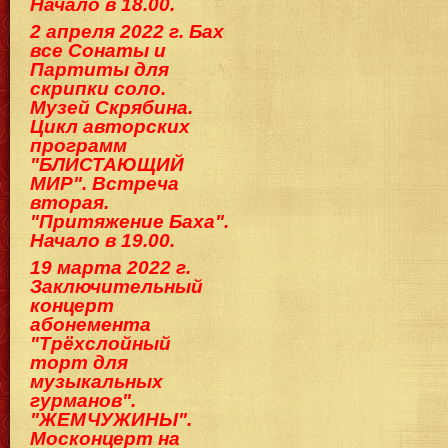
Начало в 18.00.
2 апреля 2022 г. Бах
все Сонаты и
Партиты для
скрипки соло.
Музей Скрябина.
Цикл авторских
программ
"БЛИСТАЮЩИЙ
МИР". Встреча
вторая.
"Притяжение Баха".
Начало в 19.00.
19 марта 2022 г.
Заключительный
концерт
абонемента
"Трёхслойный
торт для
музыкальных
гурманов".
"ЖЕМЧУЖИНЫ".
Москонцерт на