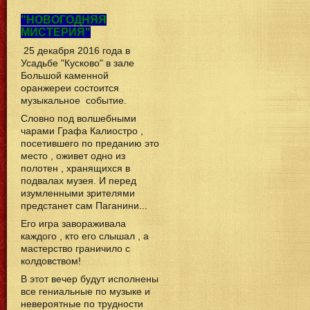
"НОВОГОДНЯЯ
МИСТЕРИЯ"
25 декабря 2016 года в
Усадьбе "Кусково" в зале
Большой каменной
оранжереи состоится
музыкальное событие.
Словно под волшебными
чарами Графа Калиостро ,
посетившего по преданию это
место , оживет одно из
полотен , хранящихся в
подвалах музея. И перед
изумленными зрителями
предстанет сам Паганини...
Его игра завораживала
каждого , кто его слышал , а
мастерство граничило с
колдовством!
В этот вечер будут исполнены
все гениальные по музыке и
невероятные по трудности