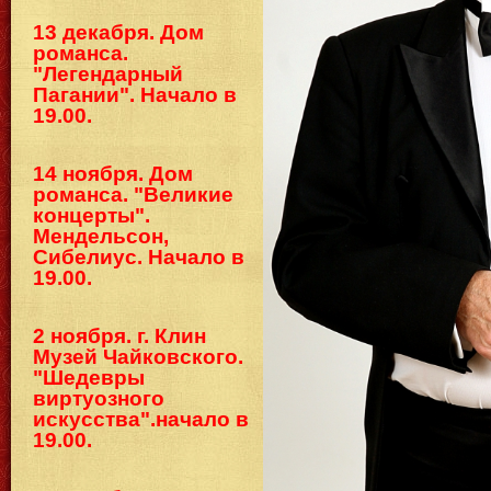
13 декабря. Дом
романса.
"Легендарный
Пагании". Начало в
19.00.
14 ноября. Дом
романса. "Великие
концерты".
Мендельсон,
Сибелиус. Начало в
19.00.
2 ноября. г. Клин
Музей Чайковского.
"Шедевры
виртуозного
искусства".начало в
19.00.