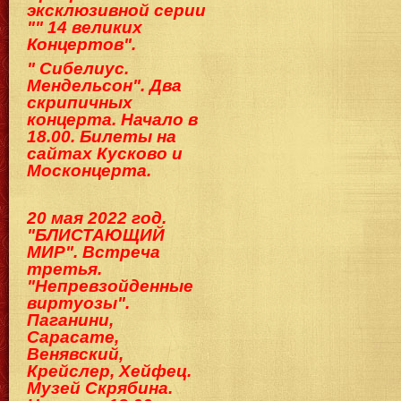
эксклюзивной серии
"" 14 великих
Концертов".
" Сибелиус.
Мендельсон". Два
скрипичных
концерта. Начало в
18.00. Билеты на
сайтах Кусково и
Москонцерта.
20 мая 2022 год.
"БЛИСТАЮЩИЙ
МИР". Встреча
третья.
"Непревзойденные
виртуозы".
Паганини,
Сарасате,
Венявский,
Крейслер, Хейфец.
Музей Скрябина.