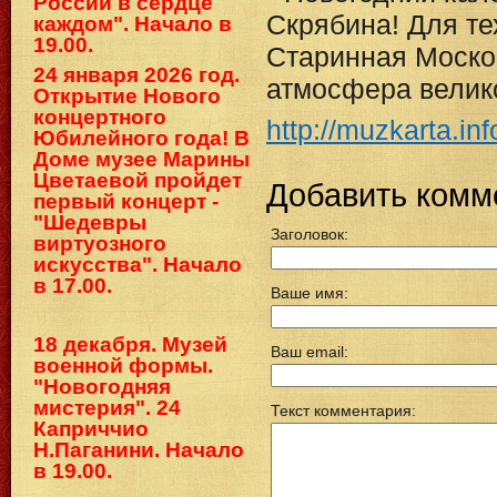
России в сердце
Скрябина! Для те
каждом". Начало в
19.00.
Старинная Москов
24 января 2026 год.
атмосфера велико
Открытие Нового
концертного
http://muzkarta.i
Юбилейного года! В
Доме музее Марины
Цветаевой пройдет
Добавить комм
первый концерт -
"Шедевры
Заголовок:
виртуозного
искусства". Начало
в 17.00.
Ваше имя:
18 декабря. Музей
Ваш email:
военной формы.
"Новогодняя
мистерия". 24
Текст комментария:
Каприччио
Н.Паганини. Начало
в 19.00.