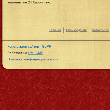
знаменитые 24 Каприччио.
Главная
Произведения
Фотоальбом
Конструктор сайтов
-
GoPR
Работает на
UMI.CMS
Политика конфиденциальности