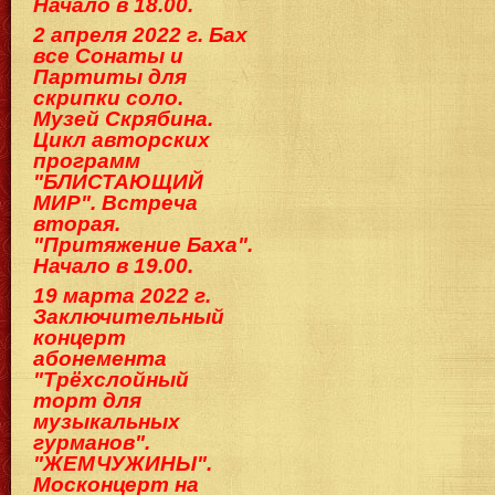
Начало в 18.00.
2 апреля 2022 г. Бах
все Сонаты и
Партиты для
скрипки соло.
Музей Скрябина.
Цикл авторских
программ
"БЛИСТАЮЩИЙ
МИР". Встреча
вторая.
"Притяжение Баха".
Начало в 19.00.
19 марта 2022 г.
Заключительный
концерт
абонемента
"Трёхслойный
торт для
музыкальных
гурманов".
"ЖЕМЧУЖИНЫ".
Москонцерт на