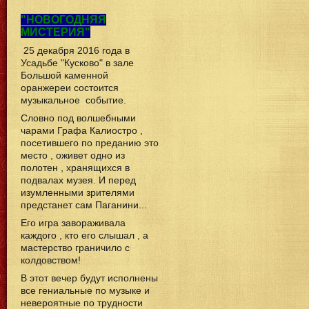
"НОВОГОДНЯЯ
МИСТЕРИЯ"
25 декабря 2016 года в
Усадьбе "Кусково" в зале
Большой каменной
оранжереи состоится
музыкальное событие.
Словно под волшебными
чарами Графа Калиостро ,
посетившего по преданию это
место , оживет одно из
полотен , хранящихся в
подвалах музея. И перед
изумленными зрителями
предстанет сам Паганини...
Его игра завораживала
каждого , кто его слышал , а
мастерство граничило с
колдовством!
В этот вечер будут исполнены
все гениальные по музыке и
невероятные по трудности