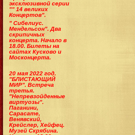
эксклюзивной серии
"" 14 великих
Концертов".
" Сибелиус.
Мендельсон". Два
скрипичных
концерта. Начало в
18.00. Билеты на
сайтах Кусково и
Москонцерта.
20 мая 2022 год.
"БЛИСТАЮЩИЙ
МИР". Встреча
третья.
"Непревзойденные
виртуозы".
Паганини,
Сарасате,
Венявский,
Крейслер, Хейфец.
Музей Скрябина.