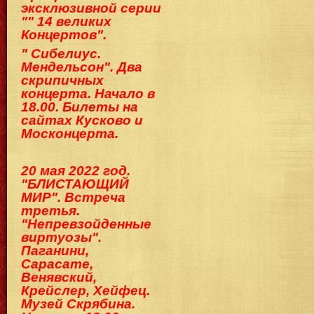
эксклюзивной серии
"" 14 великих
Концертов".
" Сибелиус.
Мендельсон". Два
скрипичных
концерта. Начало в
18.00. Билеты на
сайтах Кусково и
Москонцерта.
20 мая 2022 год.
"БЛИСТАЮЩИЙ
МИР". Встреча
третья.
"Непревзойденные
виртуозы".
Паганини,
Сарасате,
Венявский,
Крейслер, Хейфец.
Музей Скрябина.