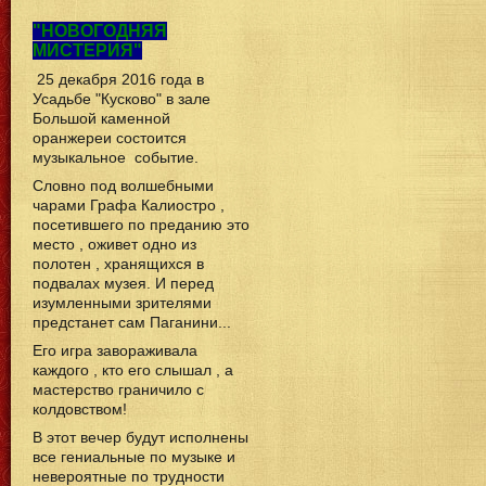
"НОВОГОДНЯЯ
МИСТЕРИЯ"
25 декабря 2016 года в
Усадьбе "Кусково" в зале
Большой каменной
оранжереи состоится
музыкальное событие.
Словно под волшебными
чарами Графа Калиостро ,
посетившего по преданию это
место , оживет одно из
полотен , хранящихся в
подвалах музея. И перед
изумленными зрителями
предстанет сам Паганини...
Его игра завораживала
каждого , кто его слышал , а
мастерство граничило с
колдовством!
В этот вечер будут исполнены
все гениальные по музыке и
невероятные по трудности