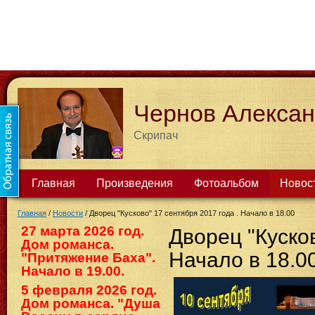
Чернов Алекса
Скрипач
Главная
Произведения
Фотоальбом
Новос
Главная
/
Новости
/
Дворец "Кусково" 17 сентября 2017 года . Начало в 18.00
27 марта 2026 год.
Дворец "Кусков
Дом романса.
Начало в 18.0
"Притяжение Баха".
Начало в 19.00.
5 февраля 2026 год.
Дом романса. "Душа