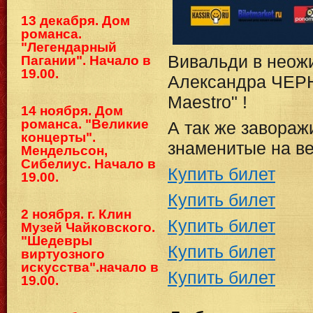
13 декабря. Дом
романса.
"Легендарный
Вивальди в неож
Пагании". Начало в
19.00.
Александра ЧЕРНО
Maestro" !
14 ноября. Дом
романса. "Великие
А так же завора
концерты".
знаменитые на ве
Мендельсон,
Сибелиус. Начало в
Купить билет
19.00.
Купить билет
2 ноября. г. Клин
Купить билет
Музей Чайковского.
"Шедевры
Купить билет
виртуозного
искусства".начало в
Купить билет
19.00.