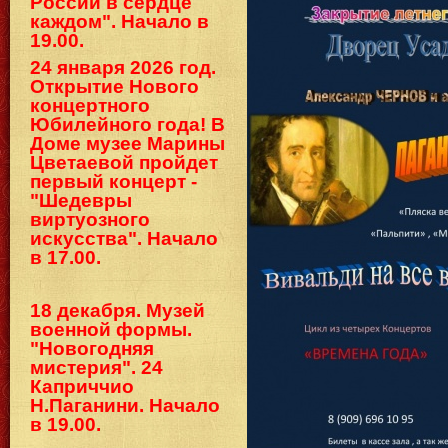
России в сердце
каждом". Начало в
19.00.
24 января 2026 год.
Открытие Нового
концертного
Юбилейного года! В
Доме музее Марины
Цветаевой пройдет
первый концерт -
"Шедевры
виртуозного
искусства". Начало
в 17.00.
18 декабря. Музей
военной формы.
"Новогодняя
мистерия". 24
Каприччио
Н.Паганини. Начало
в 19.00.