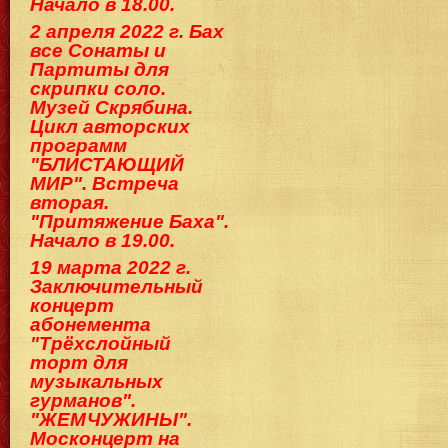
Начало в 18.00.
2 апреля 2022 г. Бах
все Сонаты и
Партиты для
скрипки соло.
Музей Скрябина.
Цикл авторских
программ
"БЛИСТАЮЩИЙ
МИР". Встреча
вторая.
"Притяжение Баха".
Начало в 19.00.
19 марта 2022 г.
Заключительный
концерт
абонемента
"Трёхслойный
торт для
музыкальных
гурманов".
"ЖЕМЧУЖИНЫ".
Москонцерт на