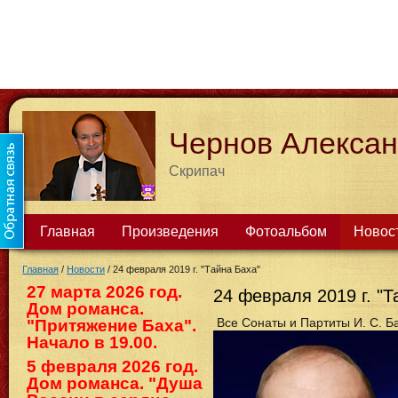
Чернов Алекса
Скрипач
Главная
Произведения
Фотоальбом
Новос
Главная
/
Новости
/
24 февраля 2019 г. "Тайна Баха"
27 марта 2026 год.
24 февраля 2019 г. "Т
Дом романса.
Все Сонаты и Партиты И. С. Б
"Притяжение Баха".
Начало в 19.00.
5 февраля 2026 год.
Дом романса. "Душа