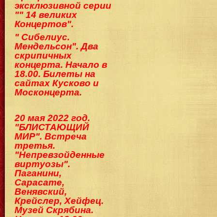
эксклюзивной серии
"" 14 великих
Концертов".
" Сибелиус.
Мендельсон". Два
скрипичных
концерта. Начало в
18.00. Билеты на
сайтах Кусково и
Москонцерта.
20 мая 2022 год.
"БЛИСТАЮЩИЙ
МИР". Встреча
третья.
"Непревзойденные
виртуозы".
Паганини,
Сарасате,
Венявский,
Крейслер, Хейфец.
Музей Скрябина.