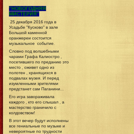
"НОВОГОДНЯЯ
МИСТЕРИЯ"
25 декабря 2016 года в
Усадьбе "Кусково" в зале
Большой каменной
оранжереи состоится
музыкальное событие.
Словно под волшебными
чарами Графа Калиостро ,
посетившего по преданию это
место , оживет одно из
полотен , хранящихся в
подвалах музея. И перед
изумленными зрителями
предстанет сам Паганини...
Его игра завораживала
каждого , кто его слышал , а
мастерство граничило с
колдовством!
В этот вечер будут исполнены
все гениальные по музыке и
невероятные по трудности