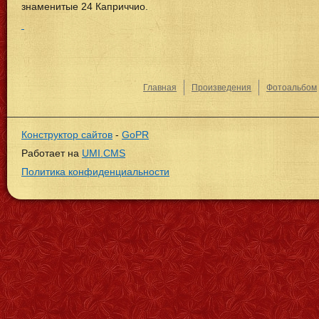
знаменитые 24 Каприччио.
Главная
Произведения
Фотоальбом
Конструктор сайтов
-
GoPR
Работает на
UMI.CMS
Политика конфиденциальности