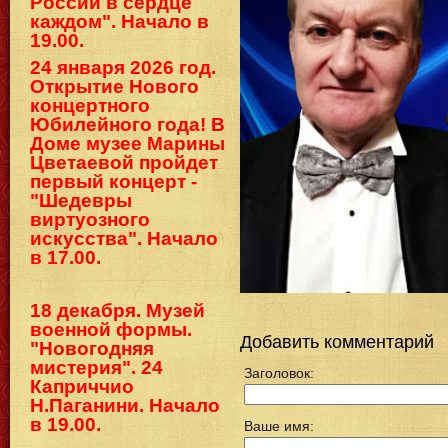
России в сердце
каждом". Начало в
19.00.
24 января 2026 год.
Открытие Нового
концертного
Юбилейного года! В
Доме музее Марины
Цветаевой пройдет
первый концерт -
"Шедевры
виртуозного
искусства". Начало
в 17.00.
18 декабря. Музей
военной формы.
Добавить комментарий
"Новогодняя
мистерия". 24
Заголовок:
Каприччио
Н.Паганини. Начало
в 19.00.
Ваше имя: