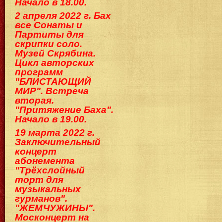
Начало в 18.00.
2 апреля 2022 г. Бах
все Сонаты и
Партиты для
скрипки соло.
Музей Скрябина.
Цикл авторских
программ
"БЛИСТАЮЩИЙ
МИР". Встреча
вторая.
"Притяжение Баха".
Начало в 19.00.
19 марта 2022 г.
Заключительный
концерт
абонемента
"Трёхслойный
торт для
музыкальных
гурманов".
"ЖЕМЧУЖИНЫ".
Москонцерт на