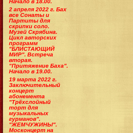
Начало в 18.00.
2 апреля 2022 г. Бах
все Сонаты и
Партиты для
скрипки соло.
Музей Скрябина.
Цикл авторских
программ
"БЛИСТАЮЩИЙ
МИР". Встреча
вторая.
"Притяжение Баха".
Начало в 19.00.
19 марта 2022 г.
Заключительный
концерт
абонемента
"Трёхслойный
торт для
музыкальных
гурманов".
"ЖЕМЧУЖИНЫ".
Москонцерт на