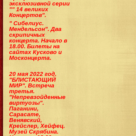
эксклюзивной серии
"" 14 великих
Концертов".
" Сибелиус.
Мендельсон". Два
скрипичных
концерта. Начало в
18.00. Билеты на
сайтах Кусково и
Москонцерта.
20 мая 2022 год.
"БЛИСТАЮЩИЙ
МИР". Встреча
третья.
"Непревзойденные
виртуозы".
Паганини,
Сарасате,
Венявский,
Крейслер, Хейфец.
Музей Скрябина.