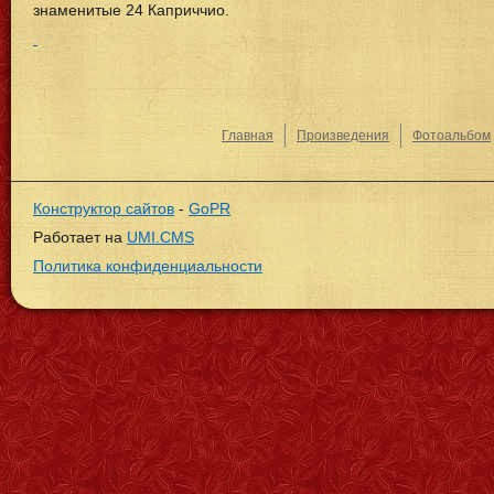
знаменитые 24 Каприччио.
Главная
Произведения
Фотоальбом
Конструктор сайтов
-
GoPR
Работает на
UMI.CMS
Политика конфиденциальности