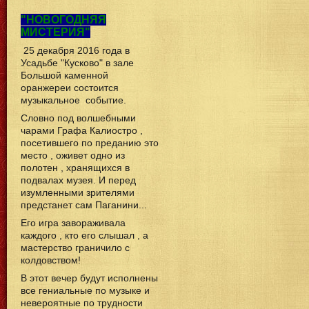
"НОВОГОДНЯЯ
МИСТЕРИЯ"
25 декабря 2016 года в
Усадьбе "Кусково" в зале
Большой каменной
оранжереи состоится
музыкальное событие.
Словно под волшебными
чарами Графа Калиостро ,
посетившего по преданию это
место , оживет одно из
полотен , хранящихся в
подвалах музея. И перед
изумленными зрителями
предстанет сам Паганини...
Его игра завораживала
каждого , кто его слышал , а
мастерство граничило с
колдовством!
В этот вечер будут исполнены
все гениальные по музыке и
невероятные по трудности