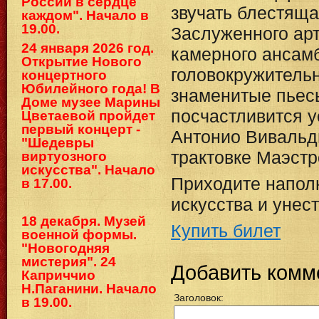
России в сердце
звучать блестяща
каждом". Начало в
19.00.
Заслуженного ар
24 января 2026 год.
камерного ансамб
Открытие Нового
головокружитель
концертного
Юбилейного года! В
знаменитые пьесы
Доме музее Марины
посчастливится 
Цветаевой пройдет
первый концерт -
Антонио Вивальд
"Шедевры
трактовке Маэстр
виртуозного
искусства". Начало
Приходите напол
в 17.00.
искусства и унест
18 декабря. Музей
Купить билет
военной формы.
"Новогодняя
мистерия". 24
Добавить комм
Каприччио
Н.Паганини. Начало
Заголовок:
в 19.00.